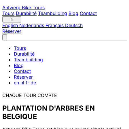
Antwerp Bike Tours
Tours
Durabilité
Teambuilding
Blog
Contact
fr
English
Nederlands
Français
Deutsch
Réserver
Tours
Durabilité
Teambuilding
Blog
Contact
Réserver
en
nl
fr
de
CHAQUE TOUR COMPTE
PLANTATION D'ARBRES EN
BELGIQUE