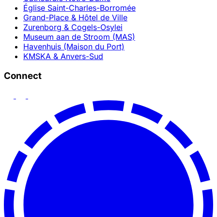
Église Saint-Charles-Borromée
Grand-Place & Hôtel de Ville
Zurenborg & Cogels-Osylei
Museum aan de Stroom (MAS)
Havenhuis (Maison du Port)
KMSKA & Anvers-Sud
Connect