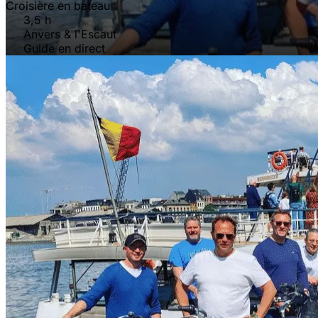
Croisière en bateau
3,5 h
Anvers & l'Escaut
Guide en direct