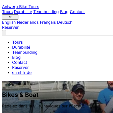
Antwerp Bike Tours
Tours
Durabilité
Teambuilding
Blog
Contact
fr
English
Nederlands
Français
Deutsch
Réserver
Tours
Durabilité
Teambuilding
Blog
Contact
Réserver
en
nl
fr
de
Signature Tour
Bikes & Boat
Pédalez dans la ville, naviguez sur l'Escaut.