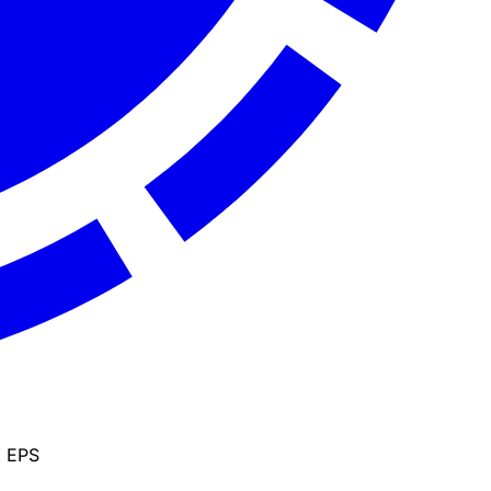
K
EPS