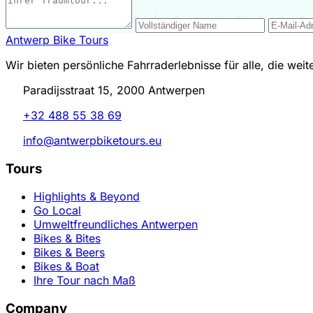
Antwerp Bike Tours
Wir bieten persönliche Fahrraderlebnisse für alle, die wei
Paradijsstraat 15, 2000 Antwerpen
+32 488 55 38 69
info@antwerpbiketours.eu
Tours
Highlights & Beyond
Go Local
Umweltfreundliches Antwerpen
Bikes & Bites
Bikes & Beers
Bikes & Boat
Ihre Tour nach Maß
Company