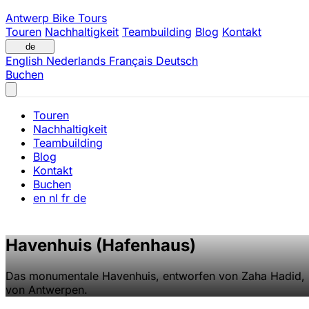
Antwerp Bike Tours
Touren
Nachhaltigkeit
Teambuilding
Blog
Kontakt
de
English
Nederlands
Français
Deutsch
Buchen
Touren
Nachhaltigkeit
Teambuilding
Blog
Kontakt
Buchen
en
nl
fr
de
Havenhuis (Hafenhaus)
Das monumentale Havenhuis, entworfen von Zaha Hadid, 
von Antwerpen.