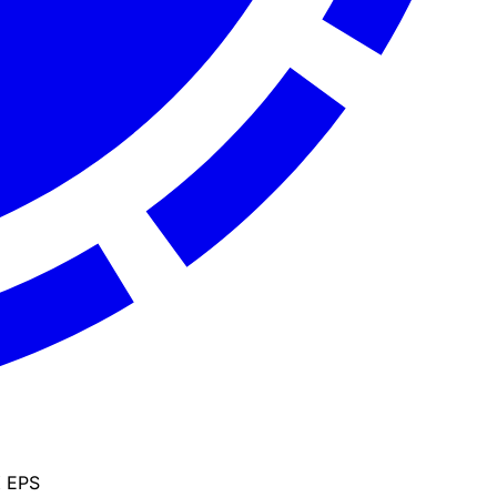
K
EPS