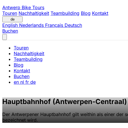
Antwerp Bike Tours
Touren
Nachhaltigkeit
Teambuilding
Blog
Kontakt
de
English
Nederlands
Français
Deutsch
Buchen
Touren
Nachhaltigkeit
Teambuilding
Blog
Kontakt
Buchen
en
nl
fr
de
Hauptbahnhof (Antwerpen-Centraal)
Der Antwerpener Hauptbahnhof gilt weithin als einer der s
bezeichnet wird.