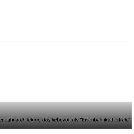
enbahnarchitektur, das liebevoll als "Eisenbahnkathedrale"